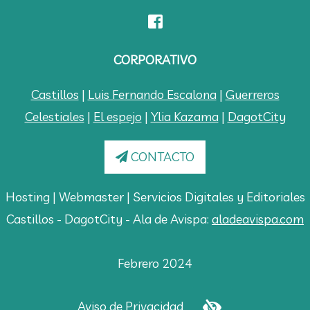
CORPORATIVO
Castillos
|
Luis Fernando Escalona
|
Guerreros
Celestiales
|
El espejo
|
Ylia Kazama
|
DagotCity
CONTACTO
Hosting | Webmaster | Servicios Digitales y Editoriales
Castillos - DagotCity - Ala de Avispa:
aladeavispa.com
Febrero 2024
Aviso de Privacidad